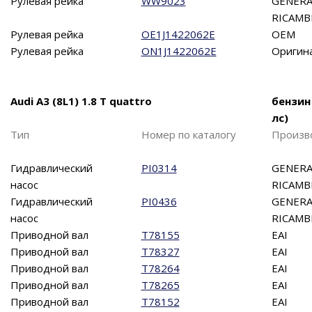
Рулевая рейка
WW9023
GENERA
RICAMB
Рулевая рейка
OE1J1422062E
OEM
Рулевая рейка
ON1J1422062E
Оригин
Audi A3 (8L1) 1.8 T quattro
бензин
лс)
Тип
Номер по каталогу
Произв
Гидравлический
PI0314
GENERA
насос
RICAMB
Гидравлический
PI0436
GENERA
насос
RICAMB
Приводной вал
T78155
EAI
Приводной вал
T78327
EAI
Приводной вал
T78264
EAI
Приводной вал
T78265
EAI
Приводной вал
T78152
EAI