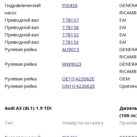
Гидравлический
PI0436
GENERA
насос
RICAMB
Приводной вал
T78157
EAI
Приводной вал
T78158
EAI
Приводной вал
T78152
EAI
Приводной вал
T78153
EAI
Рулевая рейка
AU9015
GENERA
RICAMB
Рулевая рейка
WW9023
GENERA
RICAMB
Рулевая рейка
OE1J1422062E
OEM
Рулевая рейка
ON1J1422062E
Оригин
Audi A3 (8L1) 1.9 TDI
Дизел
(100 лс
Тип
Номер по каталогу
Произв