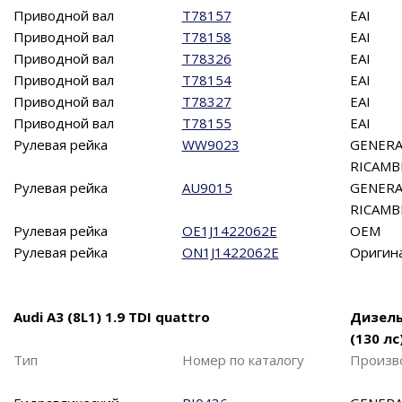
Приводной вал
T78157
EAI
Приводной вал
T78158
EAI
Приводной вал
T78326
EAI
Приводной вал
T78154
EAI
Приводной вал
T78327
EAI
Приводной вал
T78155
EAI
Рулевая рейка
WW9023
GENERA
RICAMB
Рулевая рейка
AU9015
GENERA
RICAMB
Рулевая рейка
OE1J1422062E
OEM
Рулевая рейка
ON1J1422062E
Оригин
Audi A3 (8L1) 1.9 TDI quattro
Дизел
(130 лс
Тип
Номер по каталогу
Произв