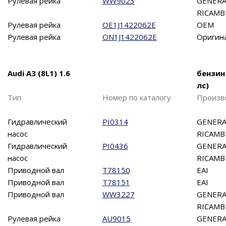
Рулевая рейка
WW9023
GENERA
RICAMB
Рулевая рейка
OE1J1422062E
OEM
Рулевая рейка
ON1J1422062E
Оригин
Audi A3 (8L1) 1.6
бензин
лс)
Тип
Номер по каталогу
Произв
Гидравлический
PI0314
GENERA
насос
RICAMB
Гидравлический
PI0436
GENERA
насос
RICAMB
Приводной вал
T78150
EAI
Приводной вал
T78151
EAI
Приводной вал
WW3227
GENERA
RICAMB
Рулевая рейка
AU9015
GENERA