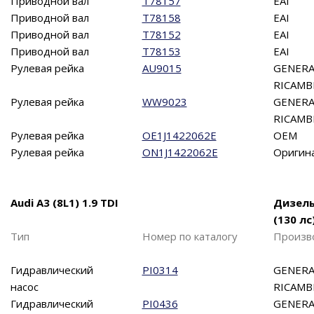
Приводной вал
T78157
EAI
Приводной вал
T78158
EAI
Приводной вал
T78152
EAI
Приводной вал
T78153
EAI
Рулевая рейка
AU9015
GENERA
RICAMB
Рулевая рейка
WW9023
GENERA
RICAMB
Рулевая рейка
OE1J1422062E
OEM
Рулевая рейка
ON1J1422062E
Оригин
Audi A3 (8L1) 1.9 TDI
Дизел
(130 лс
Тип
Номер по каталогу
Произв
Гидравлический
PI0314
GENERA
насос
RICAMB
Гидравлический
PI0436
GENERA