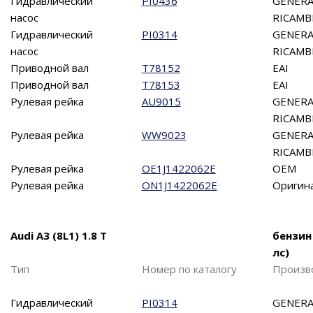
Гидравлический
PI0436
GENERA
насос
RICAMB
Гидравлический
PI0314
GENERA
насос
RICAMB
Приводной вал
T78152
EAI
Приводной вал
T78153
EAI
Рулевая рейка
AU9015
GENERA
RICAMB
Рулевая рейка
WW9023
GENERA
RICAMB
Рулевая рейка
OE1J1422062E
OEM
Рулевая рейка
ON1J1422062E
Оригин
Audi A3 (8L1) 1.8 T
бензин
лс)
Тип
Номер по каталогу
Произв
Гидравлический
PI0314
GENERA