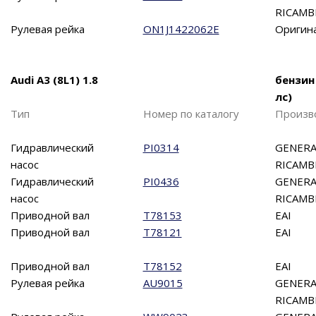
RICAMB
Рулевая рейка
ON1J1422062E
Оригин
Audi A3 (8L1) 1.8
бензин
лс)
Тип
Номер по каталогу
Произв
Гидравлический
PI0314
GENERA
насос
RICAMB
Гидравлический
PI0436
GENERA
насос
RICAMB
Приводной вал
T78153
EAI
Приводной вал
T78121
EAI
Приводной вал
T78152
EAI
Рулевая рейка
AU9015
GENERA
RICAMB