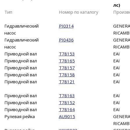
лс)
Тип
Номер по каталогу
Произв
Гидравлический
PI0314
GENERA
насос
RICAMB
Гидравлический
PI0436
GENERA
насос
RICAMB
Приводной вал
T78153
EAI
Приводной вал
T78165
EAI
Приводной вал
T78157
EAI
Приводной вал
T78158
EAI
Приводной вал
T78121
EAI
Приводной вал
T78163
EAI
Приводной вал
T78152
EAI
Приводной вал
T78164
EAI
Рулевая рейка
AU9015
GENERA
RICAMB