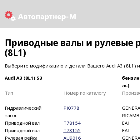
Приводные валы и рулевые р
(8L1)
Выберите модификацию и детали Вашего Audi A3 (8L1) и
Audi A3 (8L1) S3
бензин
лс)
Тип
Номер по каталогу
Произв
Гидравлический
PI0778
GENERA
насос
RICAMB
Приводной вал
T78154
EAI
Приводной вал
T78155
EAI
Рулевая рейка
AU9016
GENERA