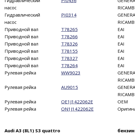
Гидравлический
PI0436
GENERA
насос
RICAMB
Гидравлический
PI0314
GENERA
насос
RICAMB
Приводной вал
T78265
EAI
Приводной вал
T78266
EAI
Приводной вал
T78326
EAI
Приводной вал
T78155
EAI
Приводной вал
T78327
EAI
Приводной вал
T78264
EAI
Рулевая рейка
WW9023
GENERA
RICAMB
Рулевая рейка
AU9015
GENERA
RICAMB
Рулевая рейка
OE1J1422062E
OEM
Рулевая рейка
ON1J1422062E
Оригин
Audi A3 (8L1) S3 quattro
бензин