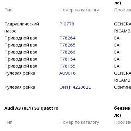
лс)
Тип
Номер по каталогу
Произв
Гидравлический
PI0778
GENERA
насос
RICAMB
Приводной вал
T78264
EAI
Приводной вал
T78265
EAI
Приводной вал
T78266
EAI
Приводной вал
T78154
EAI
Приводной вал
T78155
EAI
Рулевая рейка
AU9016
GENERA
RICAMB
Рулевая рейка
ON1J1422062E
Оригин
Audi A3 (8L1) S3 quattro
бензин
лс)
Тип
Номер по каталогу
Произв