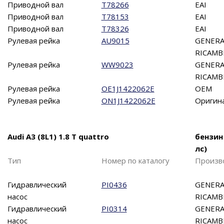
Приводной вал
T78266
EAI
Приводной вал
T78153
EAI
Приводной вал
T78326
EAI
Рулевая рейка
AU9015
GENERA
RICAMB
Рулевая рейка
WW9023
GENERA
RICAMB
Рулевая рейка
OE1J1422062E
OEM
Рулевая рейка
ON1J1422062E
Оригин
Audi A3 (8L1) 1.8 T quattro
бензин
лс)
Тип
Номер по каталогу
Произв
Гидравлический
PI0436
GENERA
насос
RICAMB
Гидравлический
PI0314
GENERA
насос
RICAMB