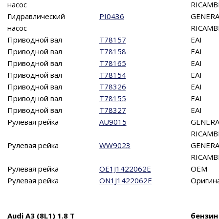
насос
RICAMB
Гидравлический
PI0436
GENERA
насос
RICAMB
Приводной вал
T78157
EAI
Приводной вал
T78158
EAI
Приводной вал
T78165
EAI
Приводной вал
T78154
EAI
Приводной вал
T78326
EAI
Приводной вал
T78155
EAI
Приводной вал
T78327
EAI
Рулевая рейка
AU9015
GENERA
RICAMB
Рулевая рейка
WW9023
GENERA
RICAMB
Рулевая рейка
OE1J1422062E
OEM
Рулевая рейка
ON1J1422062E
Оригин
Audi A3 (8L1) 1.8 T
бензин