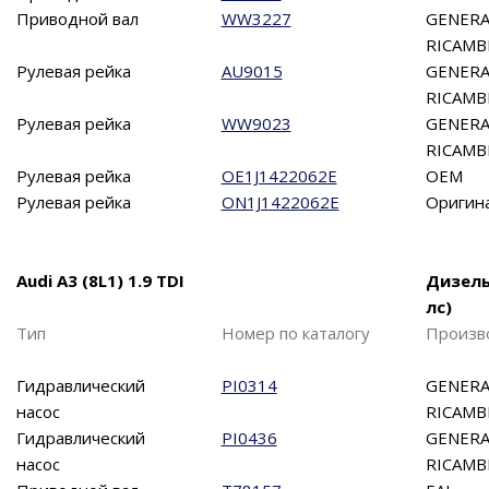
Приводной вал
WW3227
GENERA
RICAMB
Рулевая рейка
AU9015
GENERA
RICAMB
Рулевая рейка
WW9023
GENERA
RICAMB
Рулевая рейка
OE1J1422062E
OEM
Рулевая рейка
ON1J1422062E
Оригин
Audi A3 (8L1) 1.9 TDI
Дизель
лс)
Тип
Номер по каталогу
Произв
Гидравлический
PI0314
GENERA
насос
RICAMB
Гидравлический
PI0436
GENERA
насос
RICAMB