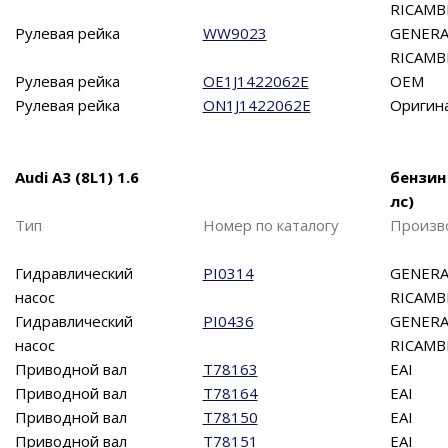
RICAMB
Рулевая рейка
WW9023
GENERA
RICAMB
Рулевая рейка
OE1J1422062E
OEM
Рулевая рейка
ON1J1422062E
Оригин
Audi A3 (8L1) 1.6
бензин
лс)
Тип
Номер по каталогу
Произв
Гидравлический
PI0314
GENERA
насос
RICAMB
Гидравлический
PI0436
GENERA
насос
RICAMB
Приводной вал
T78163
EAI
Приводной вал
T78164
EAI
Приводной вал
T78150
EAI
Приводной вал
T78151
EAI