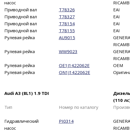
насос
RICAMB
Приводной вал
T78326
EAI
Приводной вал
T78327
EAI
Приводной вал
T78154
EAI
Приводной вал
T78155
EAI
Рулевая рейка
AU9015
GENERA
RICAMB
Рулевая рейка
WW9023
GENERA
RICAMB
Рулевая рейка
OE1J1422062E
OEM
Рулевая рейка
ON1J1422062E
Оригин
Audi A3 (8L1) 1.9 TDI
Дизел
(110 лс
Тип
Номер по каталогу
Произв
Гидравлический
PI0314
GENERA
насос
RICAMB