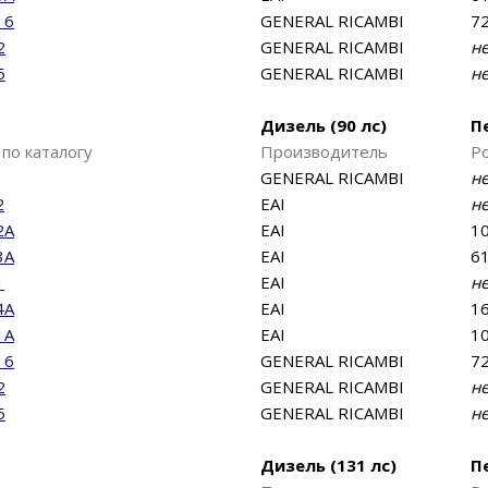
16
GENERAL RICAMBI
72
2
GENERAL RICAMBI
н
5
GENERAL RICAMBI
н
Дизель (90 лс)
П
по каталогу
Производитель
Р
GENERAL RICAMBI
н
2
EAI
н
2A
EAI
10
3A
EAI
61
1
EAI
н
4A
EAI
16
1A
EAI
10
16
GENERAL RICAMBI
72
2
GENERAL RICAMBI
н
5
GENERAL RICAMBI
н
Дизель (131 лс)
П