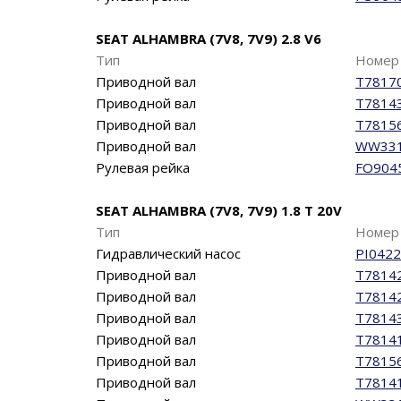
SEAT ALHAMBRA (7V8, 7V9) 2.8 V6
Тип
Номер 
Приводной вал
T7817
Приводной вал
T7814
Приводной вал
T7815
Приводной вал
WW33
Рулевая рейка
FO904
SEAT ALHAMBRA (7V8, 7V9) 1.8 T 20V
Тип
Номер 
Гидравлический насос
PI0422
Приводной вал
T7814
Приводной вал
T7814
Приводной вал
T7814
Приводной вал
T7814
Приводной вал
T7815
Приводной вал
T7814