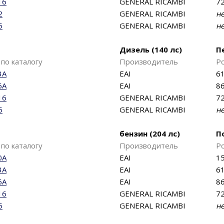
16
GENERAL RICAMBI
72
2
GENERAL RICAMBI
н
5
GENERAL RICAMBI
н
Дизель (140 лс)
П
по каталогу
Производитель
Р
3A
EAI
61
6A
EAI
86
16
GENERAL RICAMBI
72
5
GENERAL RICAMBI
н
бензин (204 лс)
П
по каталогу
Производитель
Р
0A
EAI
15
3A
EAI
61
6A
EAI
86
16
GENERAL RICAMBI
72
5
GENERAL RICAMBI
н