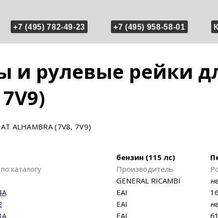
+7 (495) 782-49-23
+7 (495) 958-58-01
 и рулевые рейки дл
 7V9)
AT ALHAMBRA (7V8, 7V9)
бензин (115 лс)
П
по каталогу
Производитель
Р
GENERAL RICAMBI
н
4A
EAI
16
2
EAI
н
3A
EAI
61