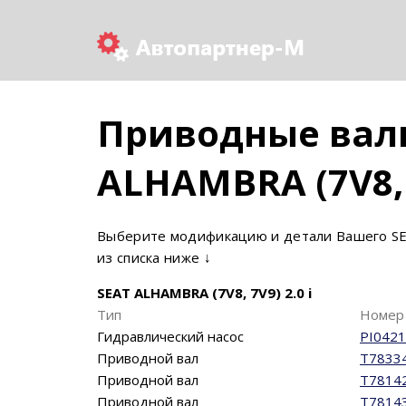
Приводные валы
ALHAMBRA (7V8,
Выберите модификацию и детали Вашего SE
из списка ниже ↓
SEAT ALHAMBRA (7V8, 7V9) 2.0 i
Тип
Номер 
Гидравлический насос
PI0421
Приводной вал
T7833
Приводной вал
T7814
Приводной вал
T7814