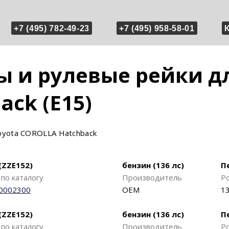
+7 (495) 782-49-23
+7 (495) 958-58-01
 и рулевые рейки дл
ck (E15)
yota COROLLA Hatchback
(ZZE152)
бензин (136 лс)
П
по каталогу
Производитель
Р
0002300
OEM
13
(ZZE152)
бензин (136 лс)
П
по каталогу
Производитель
Р