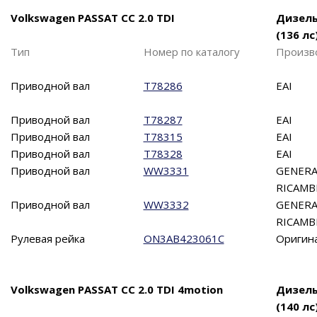
Volkswagen PASSAT CC 2.0 TDI
Дизел
(136 лс
Тип
Номер по каталогу
Произв
Приводной вал
T78286
EAI
Приводной вал
T78287
EAI
Приводной вал
T78315
EAI
Приводной вал
T78328
EAI
Приводной вал
WW3331
GENERA
RICAMB
Приводной вал
WW3332
GENERA
RICAMB
Рулевая рейка
ON3AB423061C
Оригин
Volkswagen PASSAT CC 2.0 TDI 4motion
Дизел
(140 лс