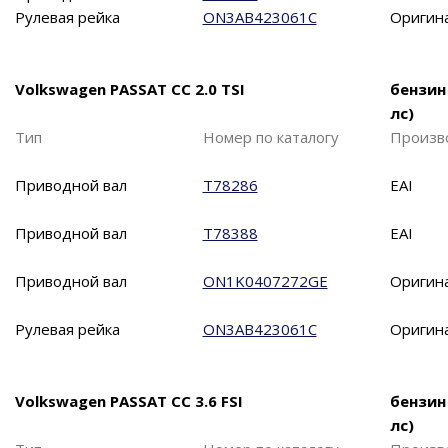
Рулевая рейка
ON3AB423061C
Оригин
Volkswagen PASSAT CC 2.0 TSI
бензин
лс)
Тип
Номер по каталогу
Произв
Приводной вал
T78286
EAI
Приводной вал
T78388
EAI
Приводной вал
ON1K0407272GE
Оригин
Рулевая рейка
ON3AB423061C
Оригин
Volkswagen PASSAT CC 3.6 FSI
бензин
лс)