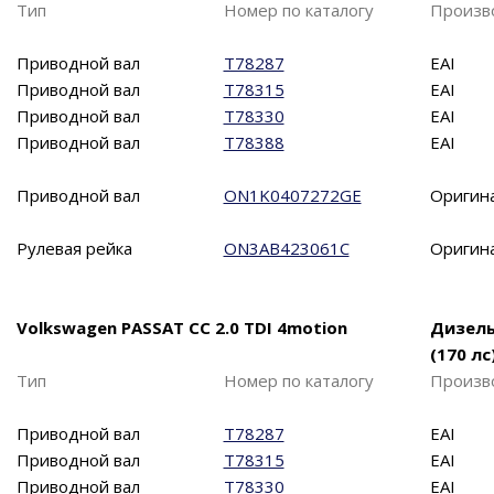
Тип
Номер по каталогу
Произв
Приводной вал
T78287
EAI
Приводной вал
T78315
EAI
Приводной вал
T78330
EAI
Приводной вал
T78388
EAI
Приводной вал
ON1K0407272GE
Оригин
Рулевая рейка
ON3AB423061C
Оригин
Volkswagen PASSAT CC 2.0 TDI 4motion
Дизел
(170 лс
Тип
Номер по каталогу
Произв
Приводной вал
T78287
EAI
Приводной вал
T78315
EAI
Приводной вал
T78330
EAI