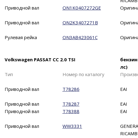
RICAMB
Приводной вал
ON1K0407272GE
Оригин
Приводной вал
ON2K3407271B
Оригин
Рулевая рейка
ON3AB423061C
Оригин
Volkswagen PASSAT CC 2.0 TSI
бензин
лс)
Тип
Номер по каталогу
Произв
Приводной вал
T78286
EAI
Приводной вал
T78287
EAI
Приводной вал
T78388
EAI
Приводной вал
WW3331
GENERA
RICAMB