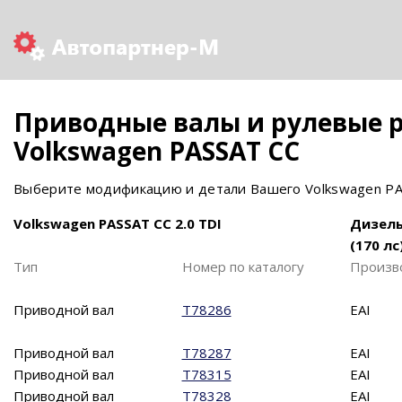
Приводные валы и рулевые 
Volkswagen PASSAT CC
Выберите модификацию и детали Вашего Volkswagen PAS
Volkswagen PASSAT CC 2.0 TDI
Дизел
(170 лс
Тип
Номер по каталогу
Произв
Приводной вал
T78286
EAI
Приводной вал
T78287
EAI
Приводной вал
T78315
EAI
Приводной вал
T78328
EAI