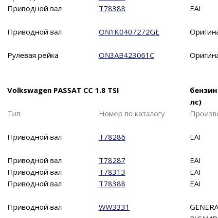
Приводной вал
T78388
EAI
Приводной вал
ON1K0407272GE
Оригин
Рулевая рейка
ON3AB423061C
Оригин
Volkswagen PASSAT CC 1.8 TSI
бензин
лс)
Тип
Номер по каталогу
Произв
Приводной вал
T78286
EAI
Приводной вал
T78287
EAI
Приводной вал
T78313
EAI
Приводной вал
T78388
EAI
Приводной вал
WW3331
GENERA