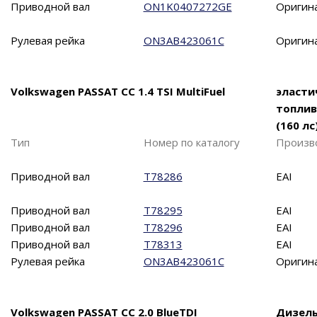
Приводной вал
ON1K0407272GE
Оригин
Рулевая рейка
ON3AB423061C
Оригин
Volkswagen PASSAT CC 1.4 TSI MultiFuel
эласти
топли
(160 лс
Тип
Номер по каталогу
Произв
Приводной вал
T78286
EAI
Приводной вал
T78295
EAI
Приводной вал
T78296
EAI
Приводной вал
T78313
EAI
Рулевая рейка
ON3AB423061C
Оригин
Volkswagen PASSAT CC 2.0 BlueTDI
Дизел