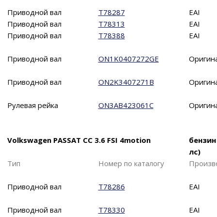
Приводной вал
T78287
EAI
Приводной вал
T78313
EAI
Приводной вал
T78388
EAI
Приводной вал
ON1K0407272GE
Оригин
Приводной вал
ON2K3407271B
Оригин
Рулевая рейка
ON3AB423061C
Оригин
Volkswagen PASSAT CC 3.6 FSI 4motion
бензин
лс)
Тип
Номер по каталогу
Произв
Приводной вал
T78286
EAI
Приводной вал
T78330
EAI