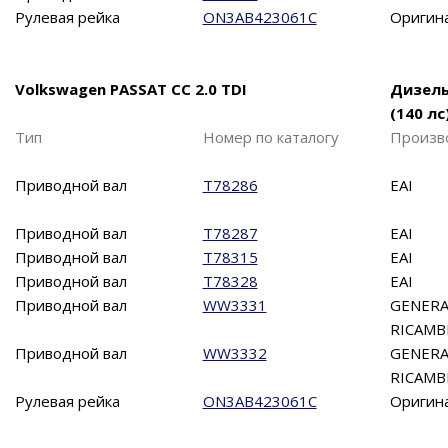
Рулевая рейка
ON3AB423061C
Оригин
Volkswagen PASSAT CC 2.0 TDI
Дизел
(140 лс
Тип
Номер по каталогу
Произв
Приводной вал
T78286
EAI
Приводной вал
T78287
EAI
Приводной вал
T78315
EAI
Приводной вал
T78328
EAI
Приводной вал
WW3331
GENERA
RICAMB
Приводной вал
WW3332
GENERA
RICAMB
Рулевая рейка
ON3AB423061C
Оригин