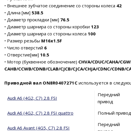
• Внешнее зубчатое соединение со стороны колеса
42
• Длина [мм]
538.5
• Диаметр прокладки [мм]
76.5
• Диаметр шарнира со стороны коробки
123
• Диаметр шарнира со стороны колеса
100
• Размер резьбы
М16x1.5F
• Число отверстий
6
• Отверстие[мм]
10.5
• Мотор (буквенное обозночение)
CHVA/CDUC/CAHA/CGW
CAHB/CCWB/CDNB/CLAB/CJCB/CJCA/CHJA/CDNC/CDNB/C
Приводной вал ON8R0407271C
используется в следую
Передний
Audi A6 (4G2, C7) 2.8 FSI
привод
Audi A6 (4G2, C7) 2.8 FSI quattro
Полный приво
Передний
Audi A6 Avant (4G5, C7) 2.8 FSI