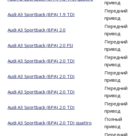
привод
Передний
Audi A3 Sportback (8PA) 1.9 TDI
привод
Передний
Audi A3 Sportback (8PA) 2.0
привод
Передний
Audi A3 Sportback (8PA) 2.0 FSI
привод
Передний
Audi A3 Sportback (8PA) 2.0 TDI
привод
Передний
Audi A3 Sportback (8PA) 2.0 TDI
привод
Передний
Audi A3 Sportback (8PA) 2.0 TDI
привод
Передний
Audi A3 Sportback (8PA) 2.0 TDI
привод
Полный
Audi A3 Sportback (8PA) 2.0 TDI quattro
привод
Передний