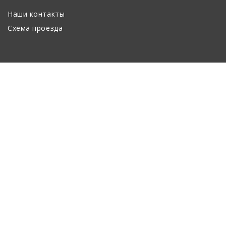
Наши контакты
Схема проезда