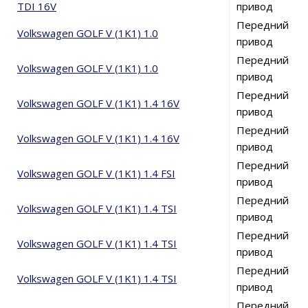
TDI 16V
привод
Передний
Volkswagen GOLF V (1K1) 1.0
привод
Передний
Volkswagen GOLF V (1K1) 1.0
привод
Передний
Volkswagen GOLF V (1K1) 1.4 16V
привод
Передний
Volkswagen GOLF V (1K1) 1.4 16V
привод
Передний
Volkswagen GOLF V (1K1) 1.4 FSI
привод
Передний
Volkswagen GOLF V (1K1) 1.4 TSI
привод
Передний
Volkswagen GOLF V (1K1) 1.4 TSI
привод
Передний
Volkswagen GOLF V (1K1) 1.4 TSI
привод
Передний