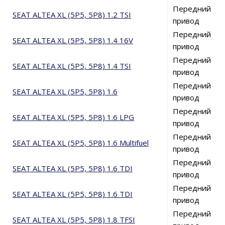
Передний
SEAT ALTEA XL (5P5, 5P8) 1.2 TSI
привод
Передний
SEAT ALTEA XL (5P5, 5P8) 1.4 16V
привод
Передний
SEAT ALTEA XL (5P5, 5P8) 1.4 TSI
привод
Передний
SEAT ALTEA XL (5P5, 5P8) 1.6
привод
Передний
SEAT ALTEA XL (5P5, 5P8) 1.6 LPG
привод
Передний
SEAT ALTEA XL (5P5, 5P8) 1.6 Multifuel
привод
Передний
SEAT ALTEA XL (5P5, 5P8) 1.6 TDI
привод
Передний
SEAT ALTEA XL (5P5, 5P8) 1.6 TDI
привод
Передний
SEAT ALTEA XL (5P5, 5P8) 1.8 TFSI