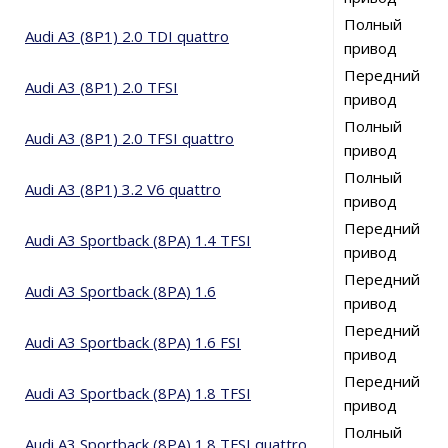
Полный
Audi A3 (8P1) 2.0 TDI quattro
привод
Передний
Audi A3 (8P1) 2.0 TFSI
привод
Полный
Audi A3 (8P1) 2.0 TFSI quattro
привод
Полный
Audi A3 (8P1) 3.2 V6 quattro
привод
Передний
Audi A3 Sportback (8PA) 1.4 TFSI
привод
Передний
Audi A3 Sportback (8PA) 1.6
привод
Передний
Audi A3 Sportback (8PA) 1.6 FSI
привод
Передний
Audi A3 Sportback (8PA) 1.8 TFSI
привод
Полный
Audi A3 Sportback (8PA) 1.8 TFSI quattro