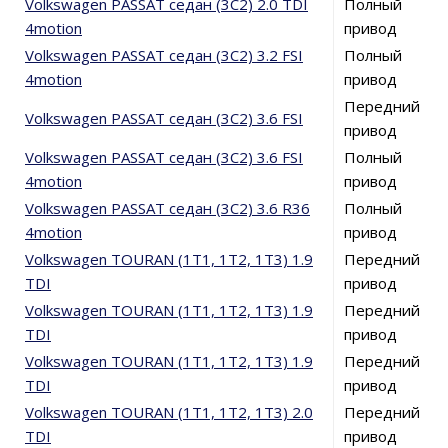
Volkswagen PASSAT седан (3C2) 2.0 TDI
Полный
4motion
привод
Volkswagen PASSAT седан (3C2) 3.2 FSI
Полный
4motion
привод
Передний
Volkswagen PASSAT седан (3C2) 3.6 FSI
привод
Volkswagen PASSAT седан (3C2) 3.6 FSI
Полный
4motion
привод
Volkswagen PASSAT седан (3C2) 3.6 R36
Полный
4motion
привод
Volkswagen TOURAN (1T1, 1T2, 1T3) 1.9
Передний
TDI
привод
Volkswagen TOURAN (1T1, 1T2, 1T3) 1.9
Передний
TDI
привод
Volkswagen TOURAN (1T1, 1T2, 1T3) 1.9
Передний
TDI
привод
Volkswagen TOURAN (1T1, 1T2, 1T3) 2.0
Передний
TDI
привод