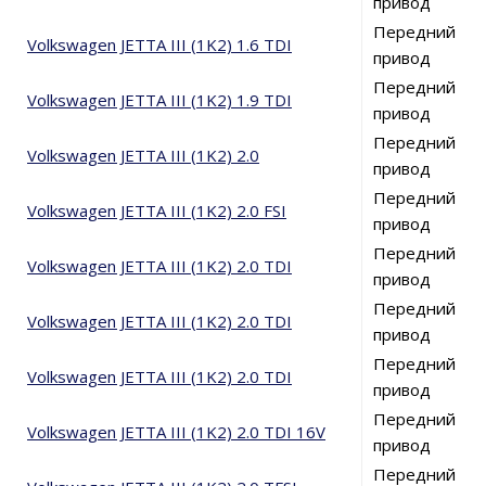
привод
Передний
Volkswagen JETTA III (1K2) 1.6 TDI
привод
Передний
Volkswagen JETTA III (1K2) 1.9 TDI
привод
Передний
Volkswagen JETTA III (1K2) 2.0
привод
Передний
Volkswagen JETTA III (1K2) 2.0 FSI
привод
Передний
Volkswagen JETTA III (1K2) 2.0 TDI
привод
Передний
Volkswagen JETTA III (1K2) 2.0 TDI
привод
Передний
Volkswagen JETTA III (1K2) 2.0 TDI
привод
Передний
Volkswagen JETTA III (1K2) 2.0 TDI 16V
привод
Передний