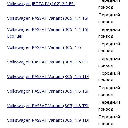
Передний
Volkswagen JETTA IV (162) 2.5 FSI
привод
Передний
Volkswagen PASSAT Variant (3C5) 1.4 TSI
привод
Volkswagen PASSAT Variant (3C5) 1.4 TSI
Передний
EcoFuel
привод
Передний
Volkswagen PASSAT Variant (3C5) 1.6
привод
Передний
Volkswagen PASSAT Variant (3C5) 1.6 FSI
привод
Передний
Volkswagen PASSAT Variant (3C5) 1.6 TDI
привод
Передний
Volkswagen PASSAT Variant (3C5) 1.8 TSI
привод
Передний
Volkswagen PASSAT Variant (3C5) 1.8 TSI
привод
Передний
Volkswagen PASSAT Variant (3C5) 1.9 TDI
привод