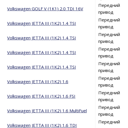
Передний
Volkswagen GOLF V (1K1) 2.0 TDI 16V
привод
Передний
Volkswagen JETTA III (1K2) 1.4 TSI
привод
Передний
Volkswagen JETTA III (1K2) 1.4 TSI
привод
Передний
Volkswagen JETTA III (1K2) 1.4 TSI
привод
Передний
Volkswagen JETTA III (1K2) 1.4 TSI
привод
Передний
Volkswagen JETTA III (1K2) 1.6
привод
Передний
Volkswagen JETTA III (1K2) 1.6 FSI
привод
Передний
Volkswagen JETTA III (1K2) 1.6 MultiFuel
привод
Передний
Volkswagen JETTA III (1K2) 1.6 TDI