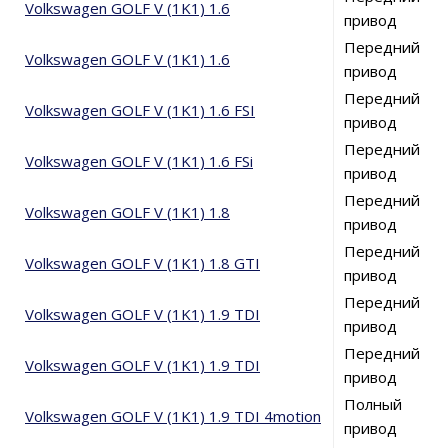
Volkswagen GOLF V (1K1) 1.6
привод
Передний
Volkswagen GOLF V (1K1) 1.6
привод
Передний
Volkswagen GOLF V (1K1) 1.6 FSI
привод
Передний
Volkswagen GOLF V (1K1) 1.6 FSi
привод
Передний
Volkswagen GOLF V (1K1) 1.8
привод
Передний
Volkswagen GOLF V (1K1) 1.8 GTI
привод
Передний
Volkswagen GOLF V (1K1) 1.9 TDI
привод
Передний
Volkswagen GOLF V (1K1) 1.9 TDI
привод
Полный
Volkswagen GOLF V (1K1) 1.9 TDI 4motion
привод