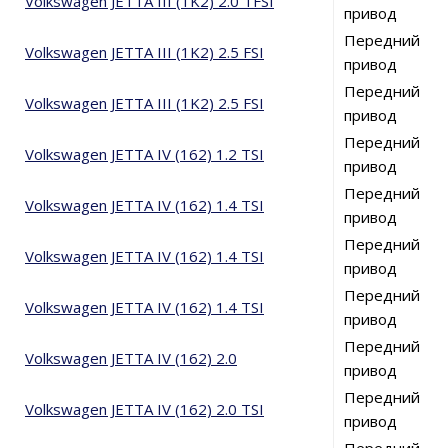
Volkswagen JETTA III (1K2) 2.0 TFSI
привод
Передний
Volkswagen JETTA III (1K2) 2.5 FSI
привод
Передний
Volkswagen JETTA III (1K2) 2.5 FSI
привод
Передний
Volkswagen JETTA IV (162) 1.2 TSI
привод
Передний
Volkswagen JETTA IV (162) 1.4 TSI
привод
Передний
Volkswagen JETTA IV (162) 1.4 TSI
привод
Передний
Volkswagen JETTA IV (162) 1.4 TSI
привод
Передний
Volkswagen JETTA IV (162) 2.0
привод
Передний
Volkswagen JETTA IV (162) 2.0 TSI
привод