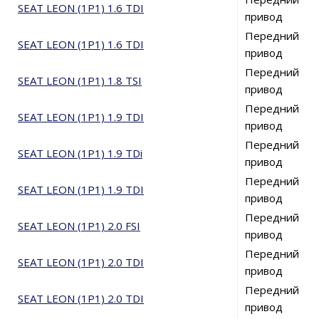
SEAT LEON (1P1) 1.6 TDI
привод
Передний
SEAT LEON (1P1) 1.6 TDI
привод
Передний
SEAT LEON (1P1) 1.8 TSI
привод
Передний
SEAT LEON (1P1) 1.9 TDI
привод
Передний
SEAT LEON (1P1) 1.9 TDi
привод
Передний
SEAT LEON (1P1) 1.9 TDI
привод
Передний
SEAT LEON (1P1) 2.0 FSI
привод
Передний
SEAT LEON (1P1) 2.0 TDI
привод
Передний
SEAT LEON (1P1) 2.0 TDI
привод