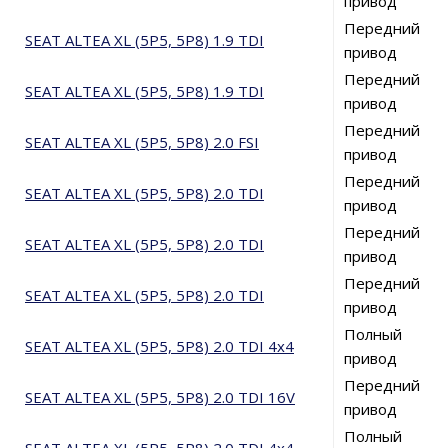
привод
Передний
SEAT ALTEA XL (5P5, 5P8) 1.9 TDI
привод
Передний
SEAT ALTEA XL (5P5, 5P8) 1.9 TDI
привод
Передний
SEAT ALTEA XL (5P5, 5P8) 2.0 FSI
привод
Передний
SEAT ALTEA XL (5P5, 5P8) 2.0 TDI
привод
Передний
SEAT ALTEA XL (5P5, 5P8) 2.0 TDI
привод
Передний
SEAT ALTEA XL (5P5, 5P8) 2.0 TDI
привод
Полный
SEAT ALTEA XL (5P5, 5P8) 2.0 TDI 4x4
привод
Передний
SEAT ALTEA XL (5P5, 5P8) 2.0 TDI 16V
привод
Полный