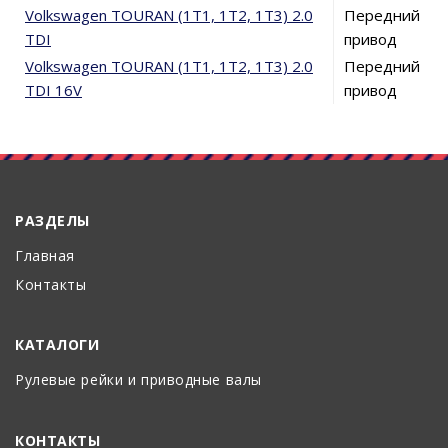
Volkswagen TOURAN (1T1, 1T2, 1T3) 2.0
Передний
TDI
привод
Volkswagen TOURAN (1T1, 1T2, 1T3) 2.0
Передний
TDI 16V
привод
РАЗДЕЛЫ
Главная
Контакты
КАТАЛОГИ
Рулевые рейки и приводные валы
КОНТАКТЫ